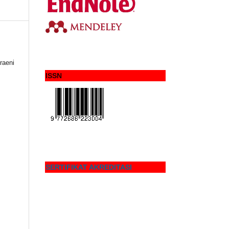
raeni
ISSN
SERTIFIKAT AKREDITASI