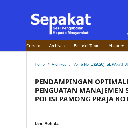
Current
Archives
Editorial Team
About
Home
/
Archives
/
Vol. 6 No. 1 (2026): SEPAKAT J
PENDAMPINGAN OPTIMALIS
PENGUATAN MANAJEMEN S
POLISI PAMONG PRAJA KO
Leni Rohida