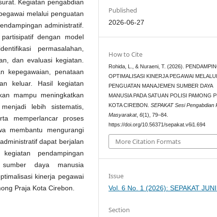
 surat. Kegiatan pengabdian
Published
a pegawai melalui penguatan
2026-06-27
ndampingan administratif.
artisipatif dengan model
entifikasi permasalahan,
How to Cite
, dan evaluasi kegiatan.
Rohida, L., & Nuraeni, T. (2026). PENDAMP
an kepegawaian, penataan
OPTIMALISASI KINERJA PEGAWAI MELALU
n keluar. Hasil kegiatan
PENGUATAN MANAJEMEN SUMBER DAYA
ukan mampu meningkatkan
MANUSIA PADA SATUAN POLISI PAMONG 
KOTA CIREBON.
SEPAKAT Sesi Pengabdian 
menjadi lebih sistematis,
Masyarakat
,
6
(1), 79–84.
rta memperlancar proses
https://doi.org/10.56371/sepakat.v6i1.694
iswa membantu mengurangi
More Citation Formats
dministratif dapat berjalan
, kegiatan pendampingan
en sumber daya manusia
Issue
timalisasi kinerja pegawai
mong Praja Kota Cirebon.
Vol. 6 No. 1 (2026): SEPAKAT JUN
Section