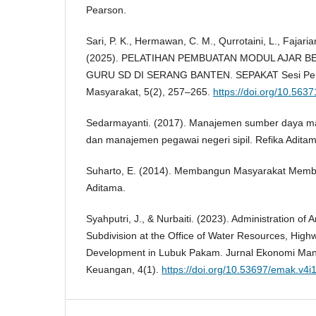
Pearson.
Sari, P. K., Hermawan, C. M., Qurrotaini, L., Fajarian
(2025). PELATIHAN PEMBUATAN MODUL AJAR 
GURU SD DI SERANG BANTEN. SEPAKAT Sesi Pe
Masyarakat, 5(2), 257–265.
https://doi.org/10.563
Sedarmayanti. (2017). Manajemen sumber daya man
dan manajemen pegawai negeri sipil. Refika Aditam
Suharto, E. (2014). Membangun Masyarakat Memb
Aditama.
Syahputri, J., & Nurbaiti. (2023). Administration of 
Subdivision at the Office of Water Resources, Hig
Development in Lubuk Pakam. Jurnal Ekonomi Ma
Keuangan, 4(1).
https://doi.org/10.53697/emak.v4i