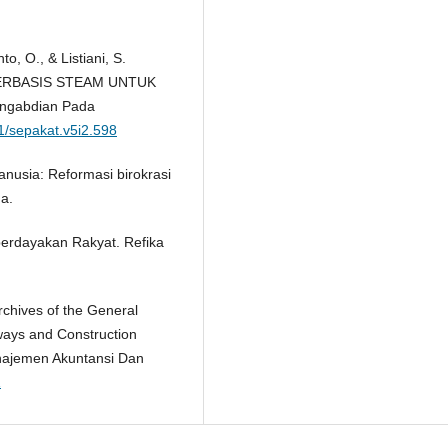
to, O., & Listiani, S.
BERBASIS STEAM UNTUK
ngabdian Pada
71/sepakat.v5i2.598
usia: Reformasi birokrasi
a.
erdayakan Rakyat. Refika
Archives of the General
hways and Construction
najemen Akuntansi Dan
1