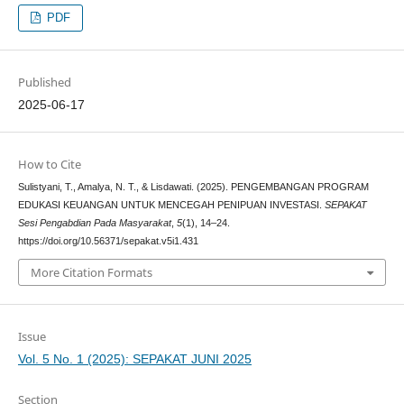
PDF
Published
2025-06-17
How to Cite
Sulistyani, T., Amalya, N. T., & Lisdawati. (2025). PENGEMBANGAN PROGRAM
EDUKASI KEUANGAN UNTUK MENCEGAH PENIPUAN INVESTASI.
SEPAKAT
Sesi Pengabdian Pada Masyarakat
,
5
(1), 14–24.
https://doi.org/10.56371/sepakat.v5i1.431
More Citation Formats
Issue
Vol. 5 No. 1 (2025): SEPAKAT JUNI 2025
Section